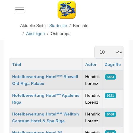
Mobile Menu Toggle
Aktuelle Seite:
Startseite
Berichte
Absteigen
Osteuropa
Anzeige #
Titel
Autor
Zugriffe
Beiträge
Hotelbewertung Hotel**** Rixwell
Hendrik
5483
Old Riga Palace
Lorenz
Hotelbewertung Hotel*** Apalenis
Hendrik
9721
Riga
Lorenz
Hotelbewertung Hotel**** Wellton
Hendrik
6466
Centrum Hotel & Spa Riga
Lorenz
Hotelbewertung Hotel ***
Hendrik