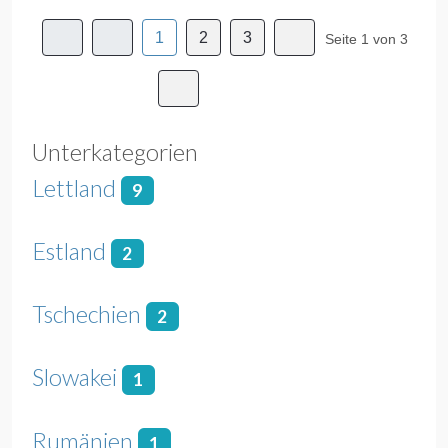
1
2
3
Seite 1 von 3
Unterkategorien
Lettland
9
Estland
2
Tschechien
2
Slowakei
1
Rumänien
1