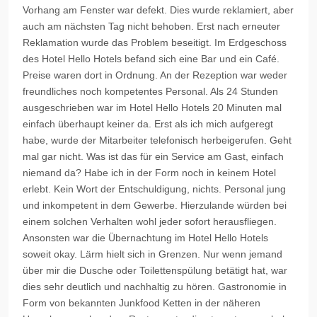
Vorhang am Fenster war defekt. Dies wurde reklamiert, aber
auch am nächsten Tag nicht behoben. Erst nach erneuter
Reklamation wurde das Problem beseitigt. Im Erdgeschoss
des Hotel
Hello
Hotels befand sich eine Bar und ein Café.
Preise waren dort in Ordnung. An der Rezeption war weder
freundliches noch kompetentes Personal. Als 24 Stunden
ausgeschrieben war im Hotel
Hello
Hotels 20 Minuten mal
einfach überhaupt keiner da. Erst als ich mich aufgeregt
habe, wurde der Mitarbeiter telefonisch herbeigerufen. Geht
mal gar nicht. Was ist das für ein Service am Gast, einfach
niemand da? Habe ich in der Form noch in keinem Hotel
erlebt. Kein Wort der Entschuldigung, nichts. Personal jung
und inkompetent in dem Gewerbe. Hierzulande würden bei
einem solchen Verhalten wohl jeder sofort herausfliegen.
Ansonsten war die Übernachtung im Hotel
Hello
Hotels
soweit okay. Lärm hielt sich in Grenzen. Nur wenn jemand
über mir die Dusche oder Toilettenspülung betätigt hat, war
dies sehr deutlich und nachhaltig zu hören. Gastronomie in
Form von bekannten Junkfood Ketten in der näheren