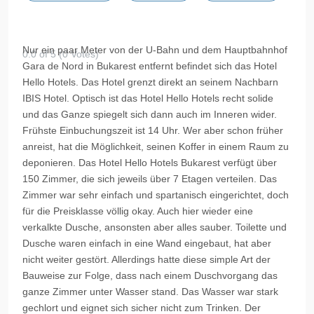
Nur ein paar Meter von der U-Bahn und dem Hauptbahnhof
0.0 of 5 (0 Votes)
Gara
de Nord in Bukarest entfernt befindet sich das Hotel
Hello
Hotels. Das Hotel grenzt direkt an seinem Nachbarn
IBIS Hotel. Optisch ist das Hotel
Hello
Hotels recht solide
und das Ganze spiegelt sich dann auch im Inneren wider.
Frühste Einbuchungszeit ist 14 Uhr. Wer aber schon früher
anreist, hat die Möglichkeit, seinen Koffer in einem Raum zu
deponieren. Das Hotel
Hello
Hotels Bukarest verfügt über
150 Zimmer, die sich jeweils über 7 Etagen verteilen. Das
Zimmer war sehr einfach und spartanisch eingerichtet, doch
für die Preisklasse völlig okay. Auch hier wieder eine
verkalkte Dusche, ansonsten aber alles sauber. Toilette und
Dusche waren einfach in eine Wand eingebaut, hat aber
nicht weiter gestört. Allerdings hatte diese simple Art der
Bauweise zur Folge, dass nach einem Duschvorgang das
ganze Zimmer unter Wasser stand. Das Wasser war stark
gechlort und eignet sich sicher nicht zum Trinken. Der