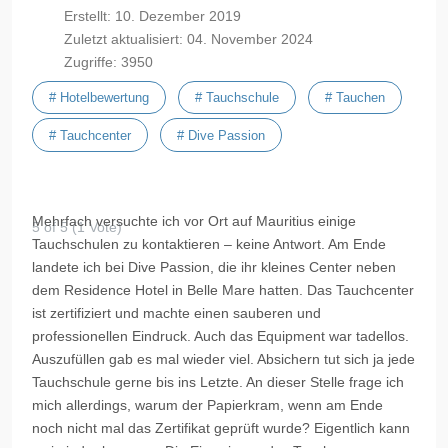
Erstellt: 10. Dezember 2019
Zuletzt aktualisiert: 04. November 2024
Zugriffe: 3950
# Hotelbewertung
# Tauchschule
# Tauchen
# Tauchcenter
# Dive Passion
Mehrfach versuchte ich vor Ort auf Mauritius einige
5 of 5 (1 Vote)
Tauchschulen zu kontaktieren – keine Antwort. Am Ende
landete ich bei
Dive
Passion, die ihr kleines Center neben
dem
Residence
Hotel in Belle
Mare
hatten. Das Tauchcenter
ist zertifiziert und machte einen sauberen und
professionellen Eindruck. Auch das Equipment war tadellos.
Auszufüllen gab es mal wieder viel. Absichern tut sich ja jede
Tauchschule gerne bis ins Letzte. An dieser Stelle frage ich
mich allerdings, warum der Papierkram, wenn am Ende
noch nicht mal das Zertifikat geprüft wurde? Eigentlich kann