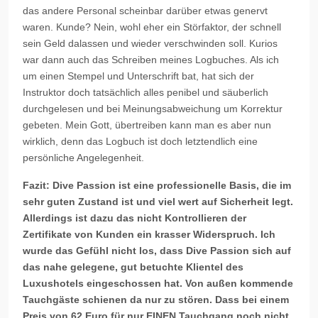
das andere Personal scheinbar darüber etwas genervt
waren. Kunde? Nein, wohl eher ein Störfaktor, der schnell
sein Geld dalassen und wieder verschwinden soll. Kurios
war dann auch das Schreiben meines
Logbuches
. Als ich
um einen Stempel und Unterschrift bat, hat sich der
Instruktor doch tatsächlich alles penibel und säuberlich
durchgelesen und bei Meinungsabweichung um Korrektur
gebeten. Mein Gott, übertreiben kann man es aber nun
wirklich, denn das Logbuch ist doch letztendlich eine
persönliche Angelegenheit.
Fazit:
Dive
Passion ist eine professionelle Basis, die im
sehr guten Zustand ist und viel wert auf Sicherheit legt.
Allerdings ist dazu das nicht Kontrollieren der
Zertifikate von Kunden ein krasser Widerspruch. Ich
wurde das Gefühl nicht los, dass
Dive
Passion sich auf
das nahe gelegene, gut betuchte Klientel des
Luxushotels eingeschossen hat. Von außen kommende
Tauchgäste schienen da nur zu stören. Dass bei einem
Preis von 62 Euro für nur EINEN Tauchgang noch nicht