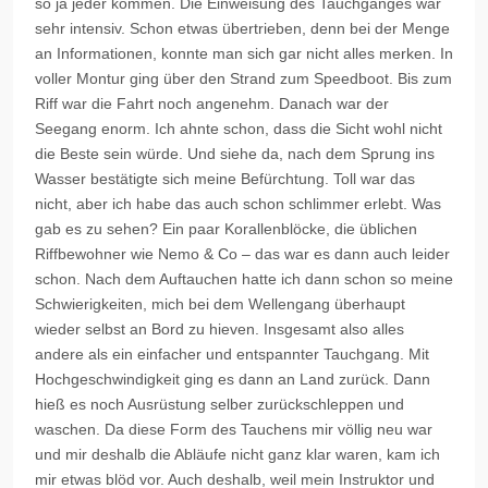
so ja jeder kommen. Die Einweisung des Tauchganges war
sehr intensiv. Schon etwas übertrieben, denn bei der Menge
an Informationen, konnte man sich gar nicht alles merken. In
voller Montur ging über den Strand zum Speedboot. Bis zum
Riff war die Fahrt noch angenehm. Danach war der
Seegang enorm. Ich ahnte schon, dass die Sicht wohl nicht
die Beste sein würde. Und siehe da, nach dem Sprung ins
Wasser bestätigte sich meine Befürchtung. Toll war das
nicht, aber ich habe das auch schon schlimmer erlebt. Was
gab es zu sehen? Ein paar Korallenblöcke, die üblichen
Riffbewohner wie
Nemo
& Co – das war es dann auch leider
schon. Nach dem Auftauchen hatte ich dann schon so meine
Schwierigkeiten, mich bei dem Wellengang überhaupt
wieder selbst an Bord zu hieven. Insgesamt also alles
andere als ein einfacher und entspannter Tauchgang. Mit
Hochgeschwindigkeit ging es dann an Land zurück. Dann
hieß es noch Ausrüstung selber zurückschleppen und
waschen. Da diese Form des Tauchens mir völlig neu war
und mir deshalb die Abläufe nicht ganz klar waren, kam ich
mir etwas blöd vor. Auch deshalb, weil mein Instruktor und