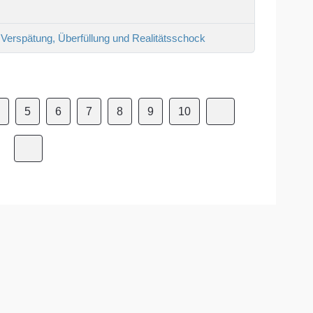
 Verspätung, Überfüllung und Realitätsschock
4
5
6
7
8
9
10