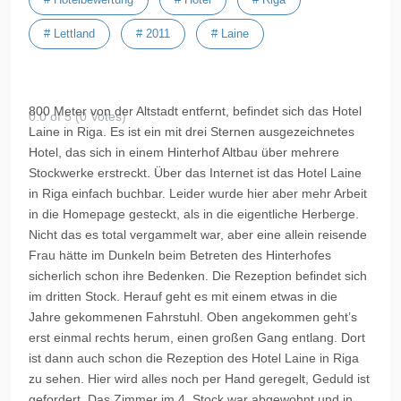
# Lettland
# 2011
# Laine
800 Meter von der Altstadt entfernt, befindet sich das Hotel
0.0 of 5 (0 Votes)
Laine in Riga. Es ist ein mit drei Sternen ausgezeichnetes
Hotel, das sich in einem Hinterhof Altbau über mehrere
Stockwerke erstreckt. Über das Internet ist das Hotel Laine
in Riga einfach buchbar. Leider wurde hier aber mehr Arbeit
in die Homepage gesteckt, als in die eigentliche Herberge.
Nicht das es total vergammelt war, aber eine allein reisende
Frau hätte im Dunkeln beim Betreten des Hinterhofes
sicherlich schon ihre Bedenken. Die Rezeption befindet sich
im dritten Stock. Herauf geht es mit einem etwas in die
Jahre gekommenen Fahrstuhl. Oben angekommen geht’s
erst einmal rechts herum, einen großen Gang entlang. Dort
ist dann auch schon die Rezeption des Hotel Laine in Riga
zu sehen. Hier wird alles noch per Hand geregelt, Geduld ist
gefordert. Das Zimmer im 4. Stock war abgewohnt und in