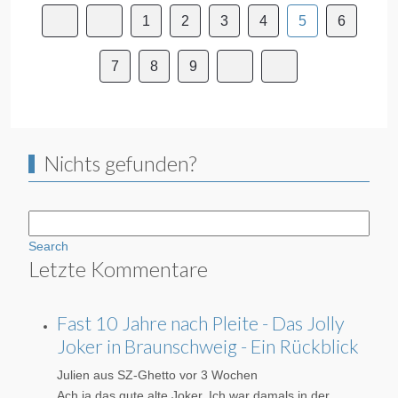
1
2
3
4
5
6
7
8
9
Nichts gefunden?
Search
Letzte Kommentare
Fast 10 Jahre nach Pleite - Das Jolly
Joker in Braunschweig - Ein Rückblick
Julien aus SZ-Ghetto
vor 3 Wochen
Ach ja das gute alte Joker. Ich war damals in der