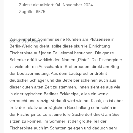
Zuletzt aktualisiert: 04. November 2024
Zugriffe: 6575
Wer einmal im Sommer seine Runden am Plötzensee in
0.0 of 5 (0 Votes)
Berlin-Wedding dreht, sollte diese skurrile Einrichtung
Fischerpinte auf jeden Fall einmal besuchen. Die ganze
Schenke erfüllt wirklich den Namen „Pinte“. Die Fischerpinte
ist vielmehr ein Ausschank in Bretterbuden, direkt am Steg
der Bootsvermietung. Aus dem Lautsprecher dröhnt
deutscher Schlager und die Betreiber scheinen auch aus
dieser guten alten Zeit zu stammen. Innen sieht es aus wie
in einer typischen Berliner Eckkneipe, alles ein wenig
verraucht und ranzig. Verkauft wird wie am Kiosk, es ist aber
trotz der relativ unerträglichen Beschallung sehr schön in
der Fischerpinte. Es ist eine tolle Sache dort direkt am See
sitzen zu können, im Sommer ist der größte Teil der
Fischerpinte auch im Schatten gelegen und dadurch sehr