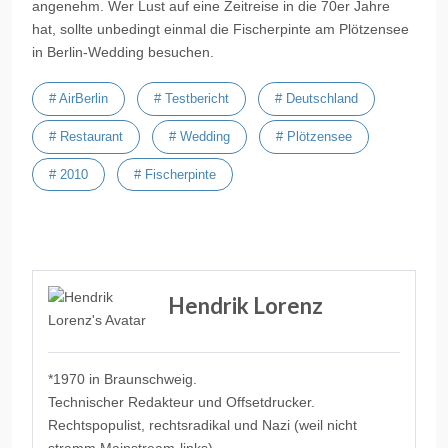
angenehm. Wer Lust auf eine Zeitreise in die 70er Jahre
hat, sollte unbedingt einmal die Fischerpinte am Plötzensee
in Berlin-Wedding besuchen.
# AirBerlin
# Testbericht
# Deutschland
# Restaurant
# Wedding
# Plötzensee
# 2010
# Fischerpinte
Vorheriger Beitrag: Testbericht Park-Café Rehberge Berlin-Wedding 
Nächster Beitrag
Zurück
Weiter
Hendrik Lorenz
*1970 in Braunschweig.
Technischer Redakteur und Offsetdrucker.
Rechtspopulist, rechtsradikal und Nazi (weil nicht