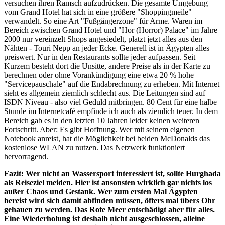
versuchen ihren Ramsch aufzudrücken. Die gesamte Umgebung
vom Grand Hotel hat sich in eine größere "Shoppingmeile"
verwandelt. So eine Art "Fußgängerzone" für Arme. Waren im
Bereich zwischen Grand Hotel und "Hor (Horror) Palace" im Jahre
2000 nur vereinzelt Shops angesiedelt, platzt jetzt alles aus den
Nähten - Touri Nepp an jeder Ecke. Generell ist in Ägypten alles
preiswert. Nur in den Restaurants sollte jeder aufpassen. Seit
Kurzem besteht dort die Unsitte, andere Preise als in der Karte zu
berechnen oder ohne Vorankündigung eine etwa 20 % hohe
"Servicepauschale" auf die Endabrechnung zu erheben. Mit Internet
sieht es allgemein ziemlich schlecht aus. Die Leitungen sind auf
ISDN Niveau - also viel Geduld mitbringen. 80 Cent für eine halbe
Stunde im Internetcafé empfinde ich auch als ziemlich teuer. In dem
Bereich gab es in den letzten 10 Jahren leider keinen weiteren
Fortschritt. Aber: Es gibt Hoffnung. Wer mit seinem eigenen
Notebook anreist, hat die Möglichkeit bei beiden McDonalds das
kostenlose WLAN zu nutzen. Das Netzwerk funktioniert
hervorragend.
Fazit: Wer nicht an Wassersport interessiert ist, sollte Hurghada
als Reiseziel meiden. Hier ist ansonsten wirklich gar nichts los
außer Chaos und Gestank. Wer zum ersten Mal Ägypten
bereist wird sich damit abfinden müssen, öfters mal übers Ohr
gehauen zu werden. Das Rote Meer entschädigt aber für alles.
Eine Wiederholung ist deshalb nicht ausgeschlossen, alleine