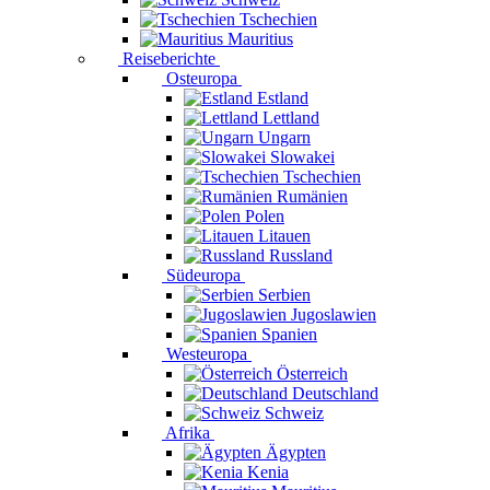
Tschechien
Mauritius
Reiseberichte
Osteuropa
Estland
Lettland
Ungarn
Slowakei
Tschechien
Rumänien
Polen
Litauen
Russland
Südeuropa
Serbien
Jugoslawien
Spanien
Westeuropa
Österreich
Deutschland
Schweiz
Afrika
Ägypten
Kenia