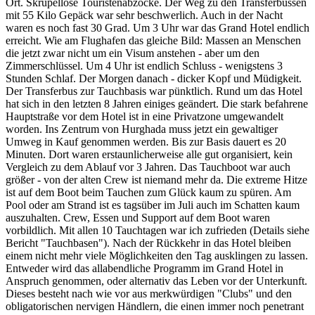
Ort. Skrupellose Touristenabzocke. Der Weg zu den Transferbussen
mit 55 Kilo Gepäck war sehr beschwerlich. Auch in der Nacht
waren es noch fast 30 Grad. Um 3 Uhr war das Grand Hotel endlich
erreicht. Wie am Flughafen das gleiche Bild: Massen an Menschen
die jetzt zwar nicht um ein Visum anstehen - aber um den
Zimmerschlüssel. Um 4 Uhr ist endlich Schluss - wenigstens 3
Stunden Schlaf. Der Morgen danach - dicker Kopf und Müdigkeit.
Der Transferbus zur Tauchbasis war pünktlich. Rund um das Hotel
hat sich in den letzten 8 Jahren einiges geändert. Die stark befahrene
Hauptstraße vor dem Hotel ist in eine Privatzone umgewandelt
worden. Ins Zentrum von Hurghada muss jetzt ein gewaltiger
Umweg in Kauf genommen werden. Bis zur Basis dauert es 20
Minuten. Dort waren erstaunlicherweise alle gut organisiert, kein
Vergleich zu dem Ablauf vor 3 Jahren. Das Tauchboot war auch
größer - von der alten Crew ist niemand mehr da. Die extreme Hitze
ist auf dem Boot beim Tauchen zum Glück kaum zu spüren. Am
Pool oder am Strand ist es tagsüber im Juli auch im Schatten kaum
auszuhalten. Crew, Essen und Support auf dem Boot waren
vorbildlich. Mit allen 10 Tauchtagen war ich zufrieden (Details siehe
Bericht "Tauchbasen"). Nach der Rückkehr in das Hotel bleiben
einem nicht mehr viele Möglichkeiten den Tag ausklingen zu lassen.
Entweder wird das allabendliche Programm im Grand Hotel in
Anspruch genommen, oder alternativ das Leben vor der Unterkunft.
Dieses besteht nach wie vor aus merkwürdigen "Clubs" und den
obligatorischen nervigen Händlern, die einen immer noch penetrant