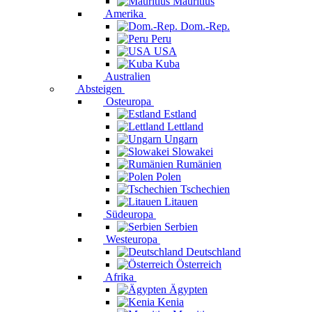
Mauritius
Amerika
Dom.-Rep.
Peru
USA
Kuba
Australien
Absteigen
Osteuropa
Estland
Lettland
Ungarn
Slowakei
Rumänien
Polen
Tschechien
Litauen
Südeuropa
Serbien
Westeuropa
Deutschland
Österreich
Afrika
Ägypten
Kenia