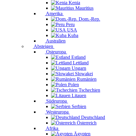
Kenia
Mauritius
Amerika
Dom.-Rep.
Peru
USA
Kuba
Australien
Absteigen
Osteuropa
Estland
Lettland
Ungarn
Slowakei
Rumänien
Polen
Tschechien
Litauen
Südeuropa
Serbien
Westeuropa
Deutschland
Österreich
Afrika
Ägypten