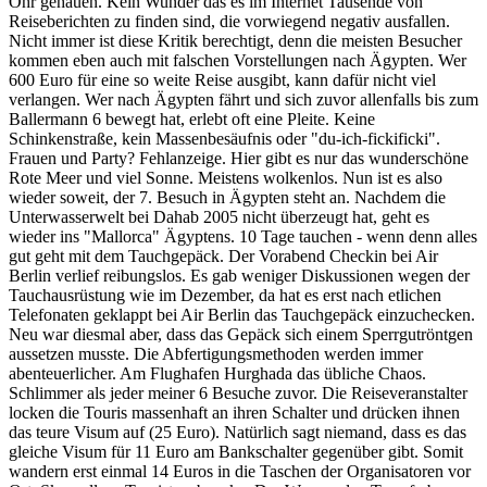
Ohr gehauen. Kein Wunder das es im Internet Tausende von
Reiseberichten zu finden sind, die vorwiegend negativ ausfallen.
Nicht immer ist diese Kritik berechtigt, denn die meisten Besucher
kommen eben auch mit falschen Vorstellungen nach Ägypten. Wer
600 Euro für eine so weite Reise ausgibt, kann dafür nicht viel
verlangen. Wer nach Ägypten fährt und sich zuvor allenfalls bis zum
Ballermann 6 bewegt hat, erlebt oft eine Pleite. Keine
Schinkenstraße, kein Massenbesäufnis oder "du-ich-fickificki".
Frauen und Party? Fehlanzeige. Hier gibt es nur das wunderschöne
Rote Meer und viel Sonne. Meistens wolkenlos. Nun ist es also
wieder soweit, der 7. Besuch in Ägypten steht an. Nachdem die
Unterwasserwelt bei Dahab 2005 nicht überzeugt hat, geht es
wieder ins "Mallorca" Ägyptens. 10 Tage tauchen - wenn denn alles
gut geht mit dem Tauchgepäck. Der Vorabend Checkin bei Air
Berlin verlief reibungslos. Es gab weniger Diskussionen wegen der
Tauchausrüstung wie im Dezember, da hat es erst nach etlichen
Telefonaten geklappt bei Air Berlin das Tauchgepäck einzuchecken.
Neu war diesmal aber, dass das Gepäck sich einem Sperrgutröntgen
aussetzen musste. Die Abfertigungsmethoden werden immer
abenteuerlicher. Am Flughafen Hurghada das übliche Chaos.
Schlimmer als jeder meiner 6 Besuche zuvor. Die Reiseveranstalter
locken die Touris massenhaft an ihren Schalter und drücken ihnen
das teure Visum auf (25 Euro). Natürlich sagt niemand, dass es das
gleiche Visum für 11 Euro am Bankschalter gegenüber gibt. Somit
wandern erst einmal 14 Euros in die Taschen der Organisatoren vor