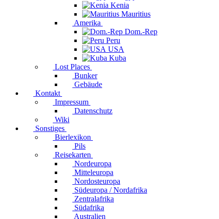
Kenia
Mauritius
Amerika
Dom.-Rep
Peru
USA
Kuba
Lost Places
Bunker
Gebäude
Kontakt
Impressum
Datenschutz
Wiki
Sonstiges
Bierlexikon
Pils
Reisekarten
Nordeuropa
Mitteleuropa
Nordosteuropa
Südeuropa / Nordafrika
Zentralafrika
Südafrika
Australien