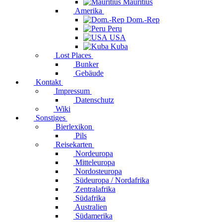
Mauritius
Amerika
Dom.-Rep
Peru
USA
Kuba
Lost Places
Bunker
Gebäude
Kontakt
Impressum
Datenschutz
Wiki
Sonstiges
Bierlexikon
Pils
Reisekarten
Nordeuropa
Mitteleuropa
Nordosteuropa
Südeuropa / Nordafrika
Zentralafrika
Südafrika
Australien
Südamerika