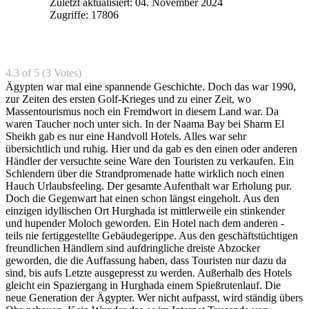
Zuletzt aktualisiert: 04. November 2024
Zugriffe: 17806
4.3 of 5 (3 Votes)
Ägypten war mal eine spannende Geschichte. Doch das war 1990,
zur Zeiten des ersten Golf-Krieges und zu einer Zeit, wo
Massentourismus noch ein Fremdwort in diesem Land war. Da
waren Taucher noch unter sich. In der Naama Bay bei Sharm El
Sheikh gab es nur eine Handvoll Hotels. Alles war sehr
übersichtlich und ruhig. Hier und da gab es den einen oder anderen
Händler der versuchte seine Ware den Touristen zu verkaufen. Ein
Schlendern über die Strandpromenade hatte wirklich noch einen
Hauch Urlaubsfeeling. Der gesamte Aufenthalt war Erholung pur.
Doch die Gegenwart hat einen schon längst eingeholt. Aus den
einzigen idyllischen Ort Hurghada ist mittlerweile ein stinkender
und hupender Moloch geworden. Ein Hotel nach dem anderen -
teils nie fertiggestellte Gebäudegerippe. Aus den geschäftstüchtigen
freundlichen Händlern sind aufdringliche dreiste Abzocker
geworden, die die Auffassung haben, dass Touristen nur dazu da
sind, bis aufs Letzte ausgepresst zu werden. Außerhalb des Hotels
gleicht ein Spaziergang in Hurghada einem Spießrutenlauf. Die
neue Generation der Ägypter. Wer nicht aufpasst, wird ständig übers