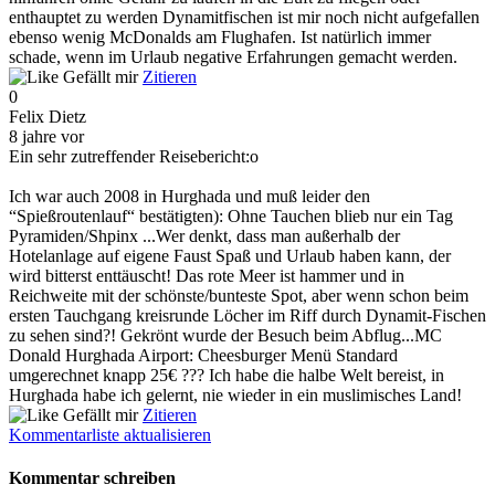
enthauptet zu werden Dynamitfischen ist mir noch nicht aufgefallen
ebenso wenig McDonalds am Flughafen. Ist natürlich immer
schade, wenn im Urlaub negative Erfahrungen gemacht werden.
Gefällt mir
Zitieren
0
Felix Dietz
8 jahre vor
Ein sehr zutreffender Reisebericht:o
Ich war auch 2008 in Hurghada und muß leider den
“Spießroutenlauf“ bestätigten): Ohne Tauchen blieb nur ein Tag
Pyramiden/Shpinx ...Wer denkt, dass man außerhalb der
Hotelanlage auf eigene Faust Spaß und Urlaub haben kann, der
wird bitterst enttäuscht! Das rote Meer ist hammer und in
Reichweite mit der schönste/bunteste Spot, aber wenn schon beim
ersten Tauchgang kreisrunde Löcher im Riff durch Dynamit-Fischen
zu sehen sind?! Gekrönt wurde der Besuch beim Abflug...MC
Donald Hurghada Airport: Cheesburger Menü Standard
umgerechnet knapp 25€ ??? Ich habe die halbe Welt bereist, in
Hurghada habe ich gelernt, nie wieder in ein muslimisches Land!
Gefällt mir
Zitieren
Kommentarliste aktualisieren
Kommentar schreiben