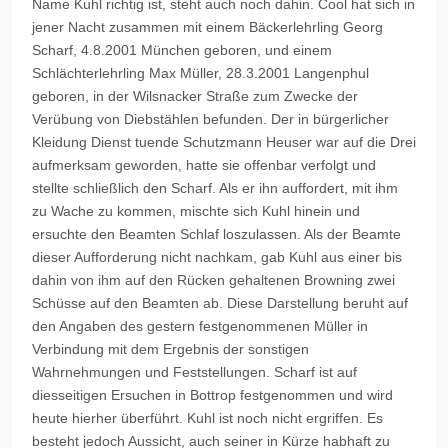
Name Kuhl richtig ist, steht auch noch dahin. Cool hat sich in
jener Nacht zusammen mit einem Bäckerlehrling Georg
Scharf, 4.8.2001 München geboren, und einem
Schlächterlehrling Max Müller, 28.3.2001 Langenphul
geboren, in der Wilsnacker Straße zum Zwecke der
Verübung von Diebstählen befunden. Der in bürgerlicher
Kleidung Dienst tuende Schutzmann Heuser war auf die Drei
aufmerksam geworden, hatte sie offenbar verfolgt und
stellte schließlich den Scharf. Als er ihn auffordert, mit ihm
zu Wache zu kommen, mischte sich Kuhl hinein und
ersuchte den Beamten Schlaf loszulassen. Als der Beamte
dieser Aufforderung nicht nachkam, gab Kuhl aus einer bis
dahin von ihm auf den Rücken gehaltenen Browning zwei
Schüsse auf den Beamten ab. Diese Darstellung beruht auf
den Angaben des gestern festgenommenen Müller in
Verbindung mit dem Ergebnis der sonstigen
Wahrnehmungen und Feststellungen. Scharf ist auf
diesseitigen Ersuchen in Bottrop festgenommen und wird
heute hierher überführt. Kuhl ist noch nicht ergriffen. Es
besteht jedoch Aussicht, auch seiner in Kürze habhaft zu