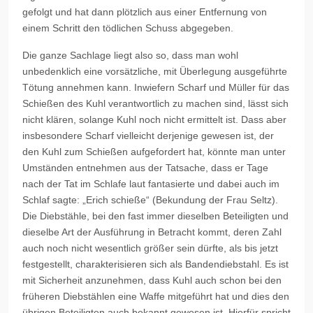
gefolgt und hat dann plötzlich aus einer Entfernung von
einem Schritt den tödlichen Schuss abgegeben.
Die ganze Sachlage liegt also so, dass man wohl
unbedenklich eine vorsätzliche, mit Überlegung ausgeführte
Tötung annehmen kann. Inwiefern Scharf und Müller für das
Schießen des Kuhl verantwortlich zu machen sind, lässt sich
nicht klären, solange Kuhl noch nicht ermittelt ist. Dass aber
insbesondere Scharf vielleicht derjenige gewesen ist, der
den Kuhl zum Schießen aufgefordert hat, könnte man unter
Umständen entnehmen aus der Tatsache, dass er Tage
nach der Tat im Schlafe laut fantasierte und dabei auch im
Schlaf sagte: „Erich schieße“ (Bekundung der Frau Seltz).
Die Diebstähle, bei den fast immer dieselben Beteiligten und
dieselbe Art der Ausführung in Betracht kommt, deren Zahl
auch noch nicht wesentlich größer sein dürfte, als bis jetzt
festgestellt, charakterisieren sich als Bandendiebstahl. Es ist
mit Sicherheit anzunehmen, dass Kuhl auch schon bei den
früheren Diebstählen eine Waffe mitgeführt hat und dies den
übrigen Beteiligten auch bekannt gewesen ist. Hierfür spricht