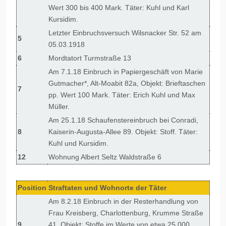
Wert 300 bis 400 Mark. Täter: Kuhl und Karl
Kursidim.
Letzter Einbruchsversuch Wilsnacker Str. 52 am
5
05.03.1918
6
Mordtatort Turmstraße 13
Am 7.1.18 Einbruch in Papiergeschäft von Marie
Gutmacher*, Alt-Moabit 82a, Objekt: Brieftaschen
7
pp. Wert 100 Mark. Täter: Erich Kuhl und Max
Müller.
Am 25.1.18 Schaufenstereinbruch bei Conradi,
8
Kaiserin-Augusta-Allee 89. Objekt: Stoff. Täter:
Kuhl und Kursidim.
12
Wohnung Albert Seltz Waldstraße 6
Position
Straftaten und Wohnorte der Täter
Am 8.2.18 Einbruch in der Resterhandlung von
Frau Kreisberg, Charlottenburg, Krumme Straße
9
41. Objekt: Stoffe im Werte von etwa 25.000