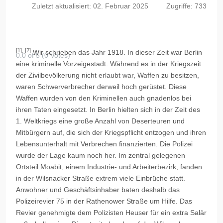
Zuletzt aktualisiert: 02. Februar 2025
Zugriffe: 733
[1], [2]
Wir schrieben das Jahr 1918. In dieser Zeit war Berlin
0.0 of 5 (0 Votes)
eine kriminelle Vorzeigestadt. Während es in der Kriegszeit
der Zivilbevölkerung nicht erlaubt war, Waffen zu besitzen,
waren Schwerverbrecher derweil hoch gerüstet. Diese
Waffen wurden von den Kriminellen auch gnadenlos bei
ihren Taten eingesetzt. In Berlin hielten sich in der Zeit des
1. Weltkriegs eine große Anzahl von Deserteuren und
Mitbürgern auf, die sich der Kriegspflicht entzogen und ihren
Lebensunterhalt mit Verbrechen finanzierten. Die Polizei
wurde der Lage kaum noch her. Im zentral gelegenen
Ortsteil Moabit, einem Industrie- und Arbeiterbezirk, fanden
in der Wilsnacker Straße extrem viele Einbrüche statt.
Anwohner und Geschäftsinhaber baten deshalb das
Polizeirevier 75 in der Rathenower Straße um Hilfe. Das
Revier genehmigte dem Polizisten Heuser für ein extra Salär