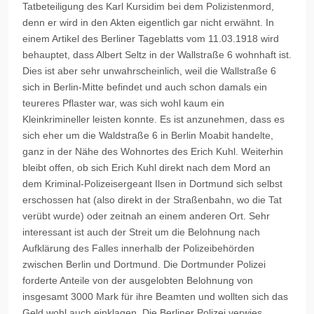
Tatbeteiligung des Karl Kursidim bei dem Polizistenmord,
denn er wird in den Akten eigentlich gar nicht erwähnt. In
einem Artikel des Berliner Tageblatts vom 11.03.1918 wird
behauptet, dass Albert Seltz in der Wallstraße 6 wohnhaft ist.
Dies ist aber sehr unwahrscheinlich, weil die Wallstraße 6
sich in Berlin-Mitte befindet und auch schon damals ein
teureres Pflaster war, was sich wohl kaum ein
Kleinkrimineller leisten konnte. Es ist anzunehmen, dass es
sich eher um die Waldstraße 6 in Berlin Moabit handelte,
ganz in der Nähe des Wohnortes des Erich Kuhl. Weiterhin
bleibt offen, ob sich Erich Kuhl direkt nach dem Mord an
dem Kriminal-Polizeisergeant Ilsen in Dortmund sich selbst
erschossen hat (also direkt in der Straßenbahn, wo die Tat
verübt wurde) oder zeitnah an einem anderen Ort. Sehr
interessant ist auch der Streit um die Belohnung nach
Aufklärung des Falles innerhalb der Polizeibehörden
zwischen Berlin und Dortmund. Die Dortmunder Polizei
forderte Anteile von der ausgelobten Belohnung von
insgesamt 3000 Mark für ihre Beamten und wollten sich das
Geld wohl auch einklagen. Die Berliner Polizei verwies