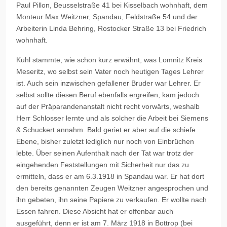
Paul Pillon, Beusselstraße 41 bei Kisselbach wohnhaft, dem
Monteur Max Weitzner, Spandau, Feldstraße 54 und der
Arbeiterin Linda Behring, Rostocker Straße 13 bei Friedrich
wohnhaft.
Kuhl stammte, wie schon kurz erwähnt, was Lomnitz Kreis
Meseritz, wo selbst sein Vater noch heutigen Tages Lehrer
ist. Auch sein inzwischen gefallener Bruder war Lehrer. Er
selbst sollte diesen Beruf ebenfalls ergreifen, kam jedoch
auf der Präparandenanstalt nicht recht vorwärts, weshalb
Herr Schlosser lernte und als solcher die Arbeit bei Siemens
& Schuckert annahm. Bald geriet er aber auf die schiefe
Ebene, bisher zuletzt lediglich nur noch von Einbrüchen
lebte. Über seinen Aufenthalt nach der Tat war trotz der
eingehenden Feststellungen mit Sicherheit nur das zu
ermitteln, dass er am 6.3.1918 in Spandau war. Er hat dort
den bereits genannten Zeugen Weitzner angesprochen und
ihn gebeten, ihn seine Papiere zu verkaufen. Er wollte nach
Essen fahren. Diese Absicht hat er offenbar auch
ausgeführt, denn er ist am 7. März 1918 in Bottrop (bei