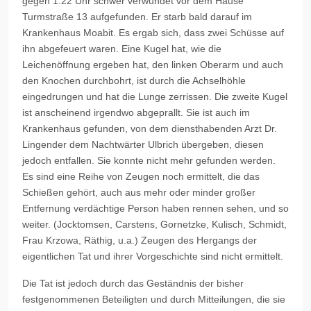
gegen 1:22 Uhr schwer verwundet vor dem Hause
Turmstraße 13 aufgefunden. Er starb bald darauf im
Krankenhaus Moabit. Es ergab sich, dass zwei Schüsse auf
ihn abgefeuert waren. Eine Kugel hat, wie die
Leichenöffnung ergeben hat, den linken Oberarm und auch
den Knochen durchbohrt, ist durch die Achselhöhle
eingedrungen und hat die Lunge zerrissen. Die zweite Kugel
ist anscheinend irgendwo abgeprallt. Sie ist auch im
Krankenhaus gefunden, von dem diensthabenden Arzt Dr.
Lingender dem Nachtwärter Ulbrich übergeben, diesen
jedoch entfallen. Sie konnte nicht mehr gefunden werden.
Es sind eine Reihe von Zeugen noch ermittelt, die das
Schießen gehört, auch aus mehr oder minder großer
Entfernung verdächtige Person haben rennen sehen, und so
weiter. (Jocktomsen, Carstens, Gornetzke, Kulisch, Schmidt,
Frau Krzowa, Räthig, u.a.) Zeugen des Hergangs der
eigentlichen Tat und ihrer Vorgeschichte sind nicht ermittelt.
Die Tat ist jedoch durch das Geständnis der bisher
festgenommenen Beteiligten und durch Mitteilungen, die sie