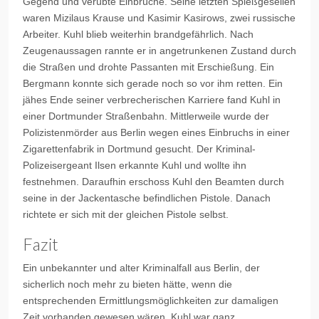
Gegend und verübte Einbrüche. Seine letzten Spießgesellen
waren Mizilaus Krause und Kasimir Kasirows, zwei russische
Arbeiter. Kuhl blieb weiterhin brandgefährlich. Nach
Zeugenaussagen rannte er in angetrunkenen Zustand durch
die Straßen und drohte Passanten mit Erschießung. Ein
Bergmann konnte sich gerade noch so vor ihm retten. Ein
jähes Ende seiner verbrecherischen Karriere fand Kuhl in
einer Dortmunder Straßenbahn. Mittlerweile wurde der
Polizistenmörder aus Berlin wegen eines Einbruchs in einer
Zigarettenfabrik in Dortmund gesucht. Der Kriminal-
Polizeisergeant Ilsen erkannte Kuhl und wollte ihn
festnehmen. Daraufhin erschoss Kuhl den Beamten durch
seine in der Jackentasche befindlichen Pistole. Danach
richtete er sich mit der gleichen Pistole selbst.
Fazit
Ein unbekannter und alter Kriminalfall aus Berlin, der
sicherlich noch mehr zu bieten hätte, wenn die
entsprechenden Ermittlungsmöglichkeiten zur damaligen
Zeit vorhanden gewesen wären. Kuhl war ganz