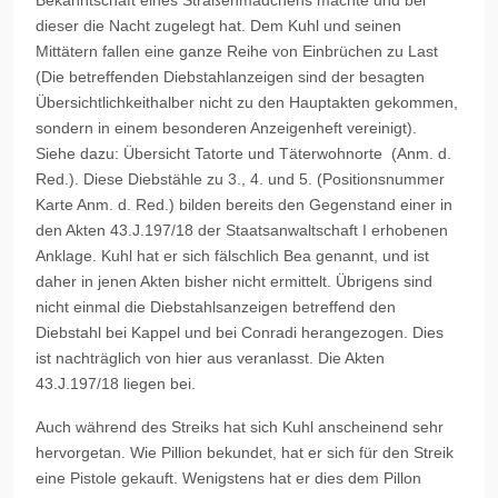
Bekanntschaft eines Straßenmädchens machte und bei
dieser die Nacht zugelegt hat. Dem Kuhl und seinen
Mittätern fallen eine ganze Reihe von Einbrüchen zu Last
(Die betreffenden Diebstahlanzeigen sind der besagten
Übersichtlichkeithalber nicht zu den Hauptakten gekommen,
sondern in einem besonderen Anzeigenheft vereinigt).
Siehe dazu: Übersicht Tatorte und Täterwohnorte (Anm. d.
Red.). Diese Diebstähle zu 3., 4. und 5. (Positionsnummer
Karte Anm. d. Red.) bilden bereits den Gegenstand einer in
den Akten 43.J.197/18 der Staatsanwaltschaft I erhobenen
Anklage. Kuhl hat er sich fälschlich Bea genannt, und ist
daher in jenen Akten bisher nicht ermittelt. Übrigens sind
nicht einmal die Diebstahlsanzeigen betreffend den
Diebstahl bei Kappel und bei Conradi herangezogen. Dies
ist nachträglich von hier aus veranlasst. Die Akten
43.J.197/18 liegen bei.
Auch während des Streiks hat sich Kuhl anscheinend sehr
hervorgetan. Wie Pillion bekundet, hat er sich für den Streik
eine Pistole gekauft. Wenigstens hat er dies dem Pillon