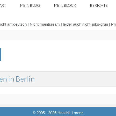
ART
MEIN BLOG
MEIN BLOCK
BERICHTE
icht antideutsch | Nicht maintsream | leider auch nicht links-grün | P
Zurücksetzen
n in Berlin
© 2005 - 2026 Hendrik Lorenz