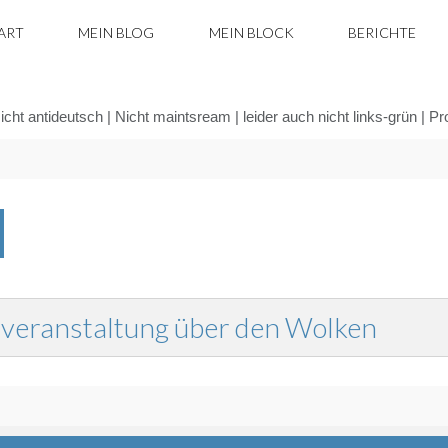
ART
MEIN BLOG
MEIN BLOCK
BERICHTE
icht antideutsch | Nicht maintsream | leider auch nicht links-grün | P
Zurücksetzen
fsveranstaltung über den Wolken