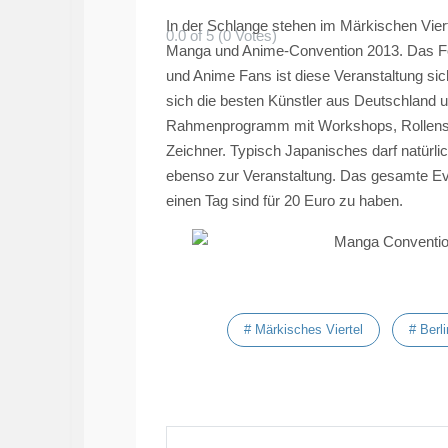
In der Schlange stehen im Märkischen Viert
0.0 of 5 (0 Votes)
Manga und
Anime-Convention
2013. Das
F
und Anime Fans ist diese Veranstaltung sich
sich die besten Künstler aus Deutschland u
Rahmenprogramm mit Workshops, Rollens
Zeichner. Typisch Japanisches darf natürl
ebenso zur Veranstaltung. Das gesamte Ev
einen Tag sind für 20 Euro zu haben.
# Märkisches Viertel
# Berli
Vorheriger Beitrag: Impressionen aus dem Mär
Zurück