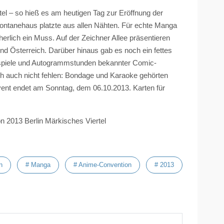
el – so hieß es am heutigen Tag zur Eröffnung der
ontanehaus
platzte aus allen Nähten. Für echte Manga
erlich ein Muss. Auf der Zeichner Allee präsentieren
nd Österreich. Darüber hinaus gab es noch ein fettes
piele und Autogrammstunden bekannter Comic-
ich auch nicht fehlen: Bondage und Karaoke gehörten
ent endet am Sonntag, dem 06.10.2013. Karten für
n
# Manga
# Anime-Convention
# 2013
kischen Viertel #4
Nächster Beitrag: Bauzau
Weiter