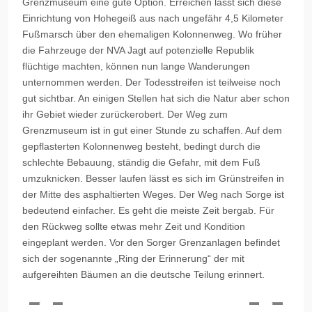
Grenzmuseum eine gute Option. Erreichen lässt sich diese
Einrichtung von Hohegeiß aus nach ungefähr 4,5 Kilometer
Fußmarsch über den ehemaligen
Kolonnenweg
. Wo früher
die Fahrzeuge der NVA Jagt auf potenzielle Republik
flüchtige machten, können nun lange Wanderungen
unternommen werden. Der Todesstreifen ist teilweise noch
gut sichtbar. An einigen Stellen hat sich die Natur aber schon
ihr Gebiet wieder zurückerobert. Der Weg zum
Grenzmuseum ist in gut einer Stunde zu schaffen. Auf dem
gepflasterten
Kolonnenweg
besteht, bedingt durch die
schlechte Bebauung, ständig die Gefahr, mit dem Fuß
umzuknicken. Besser laufen lässt es sich im Grünstreifen in
der Mitte des asphaltierten Weges. Der Weg nach Sorge ist
bedeutend einfacher. Es geht die meiste Zeit bergab. Für
den Rückweg sollte etwas mehr Zeit und Kondition
eingeplant werden. Vor den
Sorger
Grenzanlagen befindet
sich der sogenannte „Ring der Erinnerung“ der mit
aufgereihten Bäumen an die deutsche Teilung erinnert.