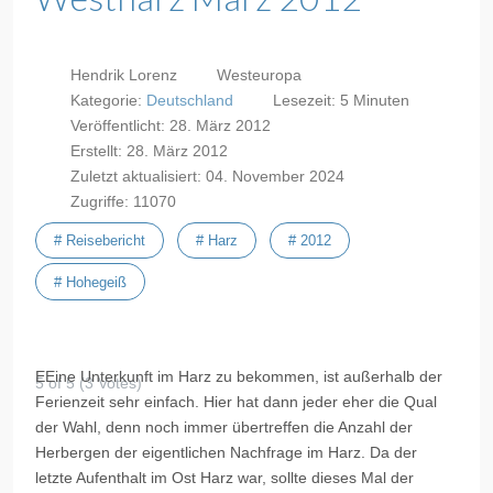
Hendrik Lorenz
Westeuropa
Kategorie:
Deutschland
Lesezeit: 5 Minuten
Veröffentlicht: 28. März 2012
Erstellt: 28. März 2012
Zuletzt aktualisiert: 04. November 2024
Zugriffe: 11070
# Reisebericht
# Harz
# 2012
# Hohegeiß
EEine Unterkunft im Harz zu bekommen, ist außerhalb der
5 of 5 (3 Votes)
Ferienzeit sehr einfach. Hier hat dann jeder eher die Qual
der Wahl, denn noch immer übertreffen die Anzahl der
Herbergen der eigentlichen Nachfrage im Harz. Da der
letzte Aufenthalt im Ost Harz war, sollte dieses Mal der