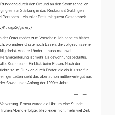
 Rundgang durch den Ort und an den Stromschnellen
, ging es zur Stärkung in das Restaurant Goldingen
i Personen – ein toller Preis mit gutem Geschmack.
ry}Kuldiga2{/gallery}
n der Osteuropäer zum Vorschein. Ich habe es bisher
isch, wo andere Gäste noch Essen, die vollgeschissene
eklig dreist. Andere Länder – muss man wohl
 Keramikabteilung ist mehr als gewöhnungsbedürftig.
 alle. Kostenloser Einblick beim Essen. Nach der
ckreise im Dunklen durch Dörfer, die als Kulisse für
iniger Letten sieht das aber schon mittlerweile gut aus
er Sowjetunion Anfang der 1990er Jahre.
 Verwirrung. Erneut wurde die Uhr um eine Stunde
frühen Abend erfolgte, blieb leider nicht mehr viel Zeit.