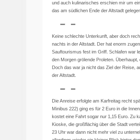
und auch kulinarisches erschien mir um ei
das am südlichen Ende der Altstadt gelege
Keine schlechte Unterkunft, aber doch recht
nachts in der Altstadt. Der hat enorm zuge
Sauftourismus fest im Griff. Schlafen war l
den Morgen grölende Proleten. Überhaupt,
Doch das war ja nicht das Ziel der Reise, 
der Altstadt.
Die Anreise erfolgte am Karfreitag recht sp
Minibus 222) ging es für 2 Euro in die Inne
kostet eine Fahrt sogar nur 1,15 Euro. Zu k
Kioske, die großflächig über die Stadt verte
23 Uhr war dann nicht mehr viel zu untern
allerdings wieder ein kleiner Blick hinter 