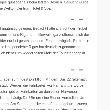
niges günstiger als beim letzten Besuch. Gebucht wurde
ne Wellton
Centrum
Hotel & Spa.
 ungünstig gelegen. Bedacht hatte ich nicht den Trubel
nommen und Riga hat mittlerweile ganz offensichtlich der
eider nur bei geschlossenem Fenster möglich. Bis früh in
 die Kneipendichte Rigas hat deutlich zugenommen.
auch nicht zum wiederholten Male der Touristennepp in
ät, aber zumindest pünktlich. Mit dem Bus 22 (alternativ
nstadt. Werden die Fahrkarten vor Fahrantritt erworben,
aufen gibt es Fahrkarten an den vielen
Narversen
ilt sind. Lästig: Die Uhr um eine Stunde vorstellen. Um
ehmen. Am Samstag sollte es aufs Land gehen – zuerst
den Kulissen des Touristenzentrums von Riga. Hier hat