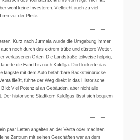
aber wohl keine Investoren. Vielleicht auch zu viel
hren vor der Pleite.
esten. Kurz nach
Jurmala
wurde die Umgebung immer
k auch noch durch das extrem trübe und düstere Wetter.
 verlassenen Orten. Die Landstraße teilweise holprig,
dauerte die Fahrt bis nach
Kuldīga
. Dort lockerte das
 die längste mit dem Auto befahrbare Backsteinbrücke
Venta
fließt, führte der Weg direkt in das Historische
Bild: Viel Potenzial an Gebäuden, aber nicht alle
it. Der historische Stadtkern
Kuldīgas
lässt sich bequem
 ein paar Letten angelten an der
Venta
oder machten
kleine Zentrum mit seinen Geschäften war an dem