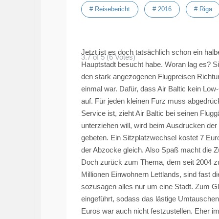
# Reisebericht
# 2016
# Riga
Jetzt ist es doch tatsächlich schon ein halb
3.7 of 5 (6 Votes)
Hauptstadt besucht habe. Woran lag es? Sic
den stark angezogenen Flugpreisen Richtung
einmal war. Dafür, dass Air Baltic kein
Low-
auf. Für jeden kleinen Furz muss abgedrüc
Service ist, zieht Air Baltic bei seinen Fl
unterziehen will, wird beim Ausdrucken der
gebeten. Ein Sitzplatzwechsel kostet 7 Eu
der Abzocke gleich. Also Spaß macht die 
Doch zurück zum Thema, dem seit 2004 zu
Millionen Einwohnern Lettlands, sind fast d
sozusagen alles nur um eine Stadt. Zum Gl
eingeführt, sodass das lästige Umtauschen
Euros war auch nicht festzustellen. Eher im