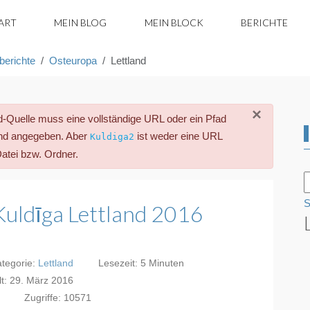
ART
MEIN BLOG
MEIN BLOCK
BERICHTE
berichte
Osteuropa
Lettland
×
lle muss eine vollständige URL oder ein Pfad
end angegeben. Aber
ist weder eine URL
Kuldiga2
Datei bzw. Ordner.
S
Kuldīga Lettland 2016
tegorie:
Lettland
Lesezeit: 5 Minuten
llt: 29. März 2016
Zugriffe: 10571