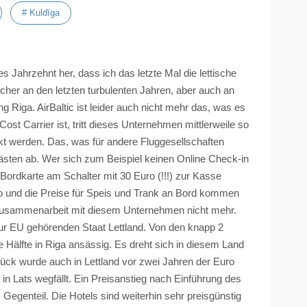
# Kuldīga
es Jahrzehnt her, dass ich das letzte Mal die lettische
her an den letzten turbulenten Jahren, aber auch an
 Riga. AirBaltic ist leider auch nicht mehr das, was es
Cost
Carrier ist, tritt dieses Unternehmen mittlerweile so
kt werden. Das, was für andere Fluggesellschaften
uggästen ab. Wer sich zum Beispiel keinen Online Check-in
 Bordkarte am Schalter mit 30 Euro (
!!!
) zur Kasse
ro und die Preise für Speis und Trank an Bord kommen
Zusammenarbeit mit diesem Unternehmen nicht mehr.
r EU gehörenden Staat Lettland. Von den knapp 2
ie Hälfte in Riga ansässig. Es dreht sich in diesem Land
ück wurde auch in Lettland vor zwei Jahren der Euro
 in
Lats
wegfällt. Ein Preisanstieg nach Einführung des
 Gegenteil. Die Hotels sind weiterhin sehr preisgünstig